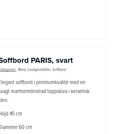
Soffbord PARIS, svart
Kategorier:
Bord
Loungemöbler
Soffbord
Elegant soffbord i premiumkvalité med en
svagt marmormönstrad toppskiva i keramisk
sten.
Höjd 45 cm
Diameter 60 cm