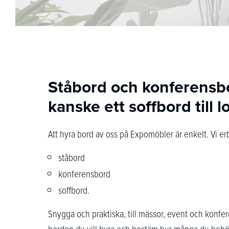
Ståbord och konferensbo
kanske ett soffbord till 
Att hyra bord av oss på Expomöbler är enkelt. Vi er
ståbord
konferensbord
soffbord.
Snygga och praktiska, till mässor, event och konfere
borden du vill hyra och bestäm hur många du behö