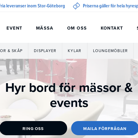
Fria leveranser inom Stor-Göteborg
Priserna gäller för hela hyre
EVENT
MÄSSA
OM OSS
KONTAKT
OR & SKÅP
DISPLAYER
KYLAR
LOUNGEMÖBLER
Hyr bord för mässor &
events
RING OSS
MAILA FÖRFRÅGAN