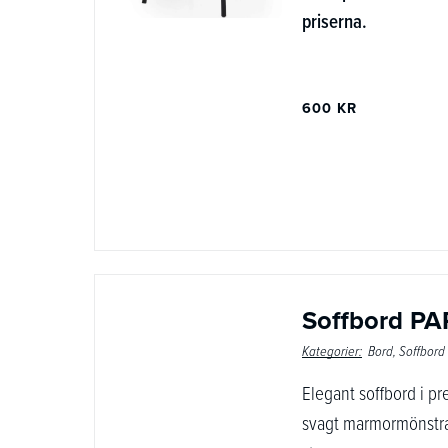
priserna.
600 KR
Soffbord PAR
Kategorier:
Bord
Soffbord
Elegant soffbord i p
svagt marmormönstra