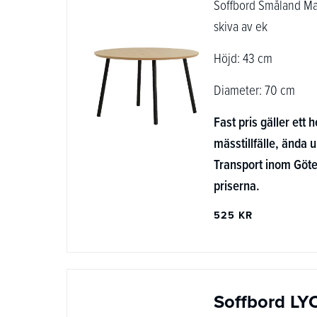
Soffbord Småland Ma
skiva av ek
Höjd: 43 cm
Diameter: 70 cm
Fast pris gäller ett h
mässtillfälle, ända u
Transport inom Göte
priserna.
525 KR
Soffbord LY