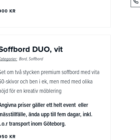
900 KR
Soffbord DUO, vit
Kategorier:
Bord
Soffbord
Set om två stycken premium soffbord med vita
60-skivor och ben i ek, men med med olika
höjd för en kreativ möblering
Angivna priser gäller ett helt event eller
mässtillfälle, ända upp till fem dagar, inkl.
t.o.r transport inom Göteborg.
950 KR