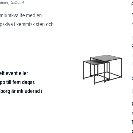
öbler
Soffbord
remiumkvalité med en
skiva i keramisk sten och
elt event eller
pp till fem dagar.
borg är inkluderad i