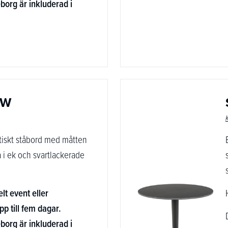
borg är inkluderad i
OW
ratiskt ståbord med måtten
i ek och svartlackerade
elt event eller
pp till fem dagar.
borg är inkluderad i