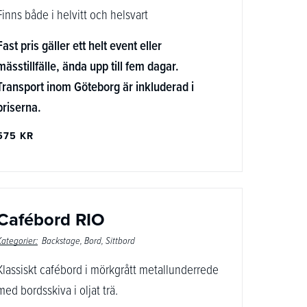
Finns både i helvitt och helsvart
Fast pris gäller ett helt event eller
mässtillfälle, ända upp till fem dagar.
Transport inom Göteborg är inkluderad i
priserna.
575 KR
Cafébord RIO
Kategorier:
Backstage
Bord
Sittbord
Klassiskt cafébord i mörkgrått metallunderrede
med bordsskiva i oljat trä.