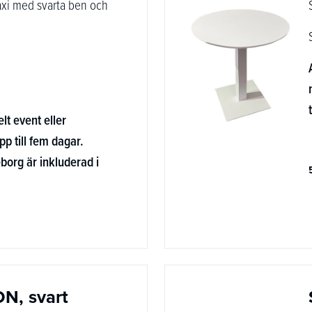
xi med svarta ben och
elt event eller
pp till fem dagar.
borg är inkluderad i
ON, svart