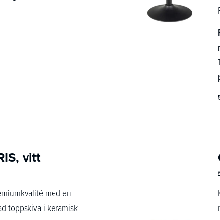
IS, vitt
remiumkvalité med en
d toppskiva i keramisk