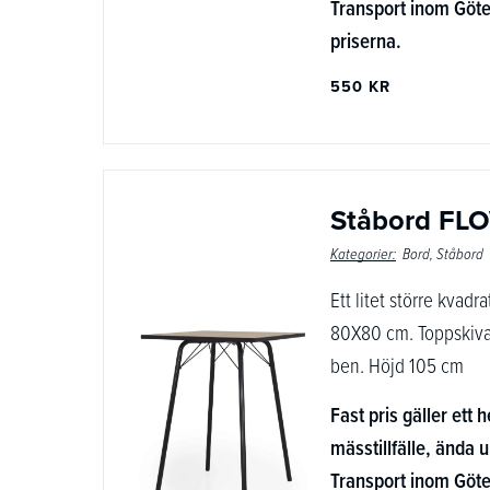
Transport inom Göte
priserna.
550 KR
Ståbord FL
Kategorier:
Bord
Ståbord
Ett litet större kvad
80X80 cm. Toppskiva 
ben. Höjd 105 cm
Fast pris gäller ett h
mässtillfälle, ända u
Transport inom Göte