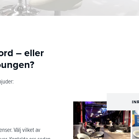
rd – eller
loungen?
bjuder:
IN
nser. Välj vilket av
ver. Kontakta oss sedan