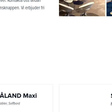
ansknappen. Vi erbjuder fri
MÅLAND Maxi
öbler
Soffbord