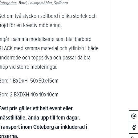
Kategorier:
Bord
Loungemöbler
Soffbord
Set om två stycken soffbord i olika storlek och
höjd för en kreativ möblering.
Ingår i samma modellserie som bla. barbord
BLACK med samma material och ytfinish i både
underrede och toppskiva och passar då bra
ihop vid större möbleringar.
Bord 1 BxDxH 50x50x45cm
Bord 2 BXDXH 40x40x40cm
Fast pris gäller ett helt event eller
mässtillfälle, ända upp till fem dagar.
Transport inom Göteborg är inkluderad i
priserna.