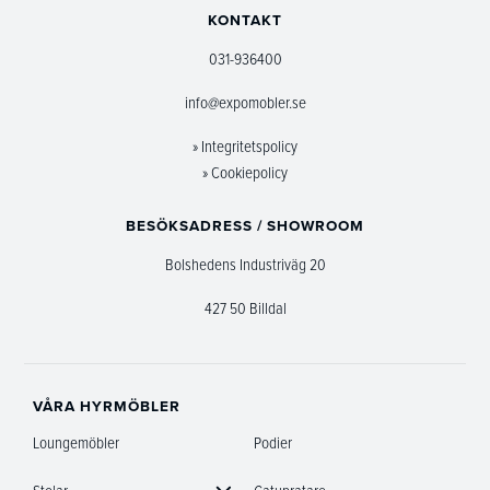
KONTAKT
031-936400
info@expomobler.se
» Integritetspolicy
» Cookiepolicy
BESÖKSADRESS / SHOWROOM
Bolshedens Industriväg 20
427 50 Billdal
VÅRA HYRMÖBLER
Loungemöbler
Podier