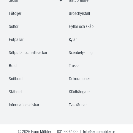
Stolar
Gatupratare
Fåtöljer
Broschyrställ
Soffor
Hyllor och skåp
Fotpallar
Kylar
Sittpuffar och sittsäckar
Scenbelysning
Bord
Trossar
Soffbord
Dekorationer
Ståbord
Klädhängare
Informationsdiskar
Tv-skärmar
|
|
© 2026 Expo Möbler
031-93 64 00
info@expomobler.se