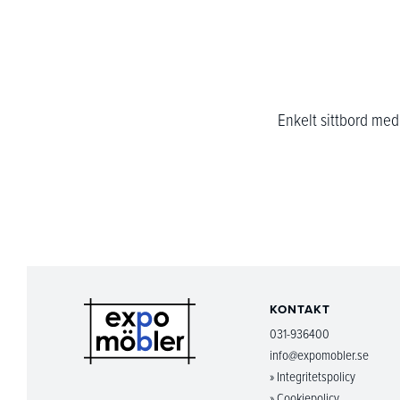
Enkelt sittbord med 
KONTAKT
031-936400
info@expomobler.se
» Integritetspolicy
» Cookiepolicy