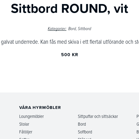
Sittbord ROUND, vit
Kategorier:
Bord
Sittbord
galvat underrede. Kan fås med skiva i ett flertal utförande och s
500 KR
VÅRA HYRMÖBLER
Loungemöbler
Sittpuffar och sittsäckar
P
Stolar
Bord
G
Fåtöljer
Soffbord
B