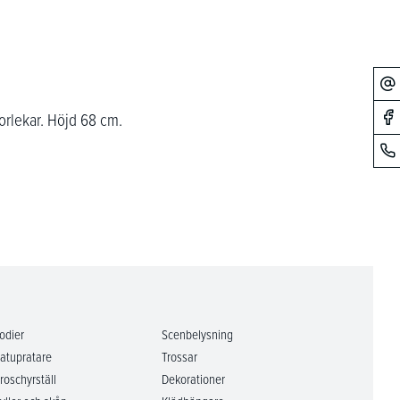
torlekar. Höjd 68 cm.
odier
Scenbelysning
atupratare
Trossar
roschyrställ
Dekorationer