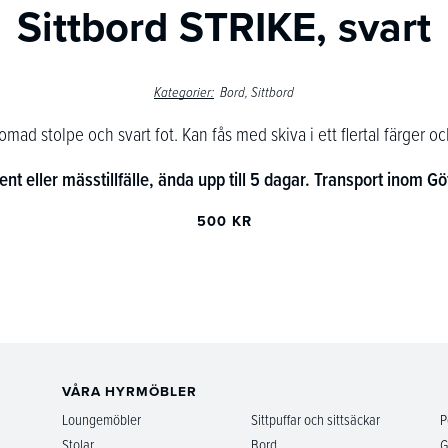
Sittbord STRIKE, svart
Kategorier:
Bord
Sittbord
omad stolpe och svart fot. Kan fås med skiva i ett flertal färger o
vent eller mässtillfälle, ända upp till 5 dagar. Transport inom Gö
500 KR
VÅRA HYRMÖBLER
Loungemöbler
Sittpuffar och sittsäckar
P
Stolar
Bord
G