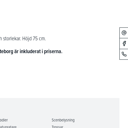
ch storlekar. Höjd 75 cm.
teborg är inkluderat i priserna.
odier
Scenbelysning
atupratare
Trossar