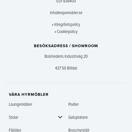
031-936400
info@expomobler.se
» Integritetspolicy
» Cookiepolicy
BESÖKSADRESS / SHOWROOM
Bolshedens Industriväg 20
427 50 Billdal
VÅRA HYRMÖBLER
Loungemöbler
Podier
Stolar
Gatupratare
Fåtöljer
Broschyrställ