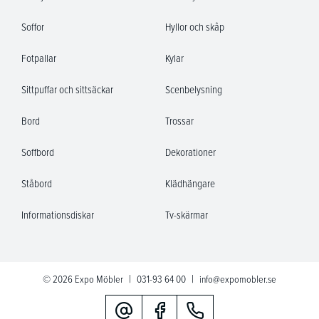
Soffor
Hyllor och skåp
Fotpallar
Kylar
Sittpuffar och sittsäckar
Scenbelysning
Bord
Trossar
Soffbord
Dekorationer
Ståbord
Klädhängare
Informationsdiskar
Tv-skärmar
|
|
© 2026 Expo Möbler
031-93 64 00
info@expomobler.se